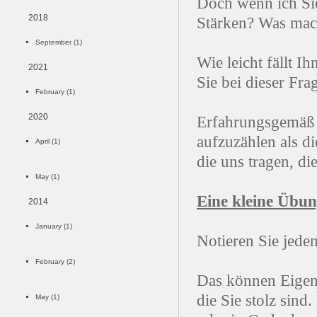
Doch wenn ich Sie
2018
Stärken? Was mac
September (1)
Wie leicht fällt 
2021
Sie bei dieser Fra
February (1)
2020
Erfahrungsgemäß f
aufzuzählen als di
April (1)
die uns tragen, di
May (1)
Eine kleine Übu
2014
January (1)
Notieren Sie jede
February (2)
Das können Eigens
die Sie stolz sind
May (1)