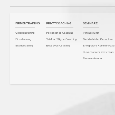
TSEITE
FIRMENTRAINING
PRIVATCOACHING
SEMINARE
Gruppentraining
Persönliches Coaching
Vortragskunst
Einzeltraining
Telefon / Skype Coaching
Die Macht der Gedanken
Exklusivtraining
Exklusives Coaching
Erfolgreiche Kommunikatio
Business Intensiv Seminar
Themenabende