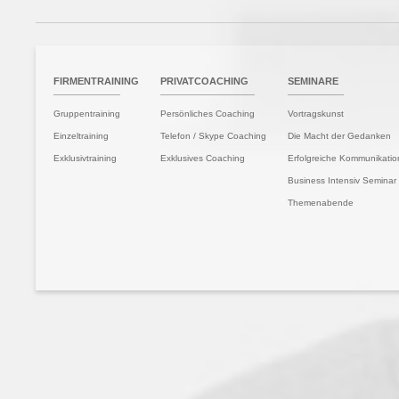
TSEITE
FIRMENTRAINING
PRIVATCOACHING
SEMINARE
Gruppentraining
Persönliches Coaching
Vortragskunst
Einzeltraining
Telefon / Skype Coaching
Die Macht der Gedanken
Exklusivtraining
Exklusives Coaching
Erfolgreiche Kommunikatio
Business Intensiv Seminar
Themenabende