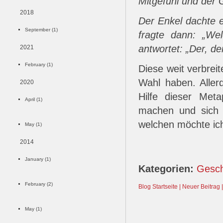
Mitgefühl und der 
2018
Der Enkel dachte e
September (1)
fragte dann: „Wel
antwortet: „Der, den
2021
February (1)
Diese weit verbreit
Wahl haben. Aller
2020
Hilfe dieser Met
April (1)
machen und sich 
welchen möchte ich
May (1)
2014
January (1)
Kategorien:
Gesch
February (2)
Blog Startseite |
Neuer Beitrag |
May (1)