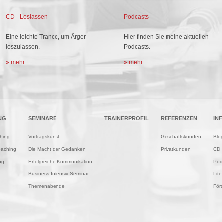
CD - Loslassen
Podcasts
Eine leichte Trance, um Ärger
Hier finden Sie meine aktuellen
loszulassen.
Podcasts.
» mehr
» mehr
NG
SEMINARE
TRAINERPROFIL
REFERENZEN
IN
hing
Vortragskunst
Geschäftskunden
Blo
oaching
Die Macht der Gedanken
Privatkunden
CD 
ng
Erfolgreiche Kommunikation
Pod
Business Intensiv Seminar
Lite
Themenabende
Förd