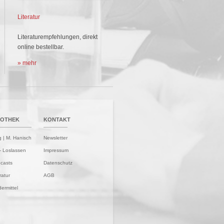
Literatur
Literaturempfehlungen, direkt
online bestellbar.
» mehr
FOTHEK
KONTAKT
g | M. Hanisch
Newsletter
- Loslassen
Impressum
casts
Datenschutz
ratur
AGB
ermittel