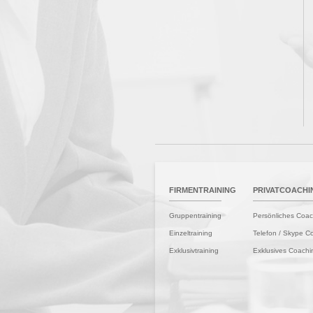
STARTSEITE
FIRMENTRAINING
PRIVATCOACHI
Gruppentraining
Persönliches Coac
Einzeltraining
Telefon / Skype C
Exklusivtraining
Exklusives Coachi