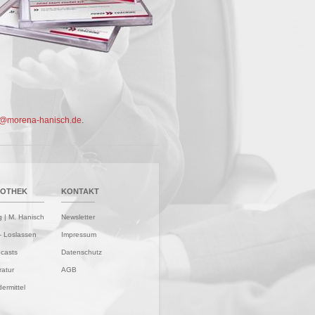
o@morena-hanisch.de
.
FOTHEK
KONTAKT
g | M. Hanisch
Newsletter
- Loslassen
Impressum
casts
Datenschutz
ratur
AGB
ermittel