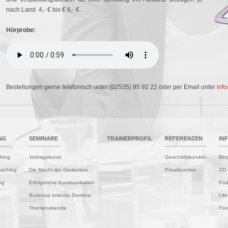
nach Land 4,- € bis € 6,- €.
Hörprobe:
Bestellungen gerne telefonisch unter (02535) 95 92 22 oder per Email unter
inf
NG
SEMINARE
TRAINERPROFIL
REFERENZEN
IN
hing
Vortragskunst
Geschäftskunden
Blo
oaching
Die Macht der Gedanken
Privatkunden
CD 
ng
Erfolgreiche Kommunikation
Pod
Business Intensiv Seminar
Lite
Themenabende
Förd