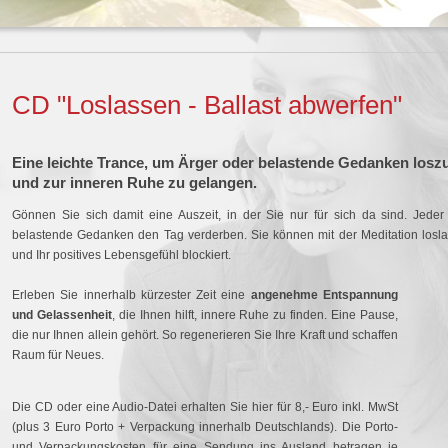
CD "Loslassen - Ballast abwerfen"
Eine leichte Trance, um Ärger oder belastende Gedanken losz
und zur inneren Ruhe zu gelangen.
Gönnen Sie sich damit eine Auszeit, in der Sie nur für sich da sind. Jeder
belastende Gedanken den Tag verderben. Sie können mit der Meditation losla
und Ihr positives Lebensgefühl blockiert.
Erleben Sie innerhalb kürzester Zeit eine
angenehme Entspannung
und Gelassenheit
, die Ihnen hilft, innere Ruhe zu finden. Eine Pause,
die nur Ihnen allein gehört. So regenerieren Sie Ihre Kraft und schaffen
Raum für Neues.
Die CD oder eine Audio-Datei erhalten Sie hier für 8,- Euro inkl. MwSt
(plus 3 Euro Porto + Verpackung innerhalb Deutschlands). Die Porto-
und Verpackungskosten für eine Sendung ins Ausland betragen je